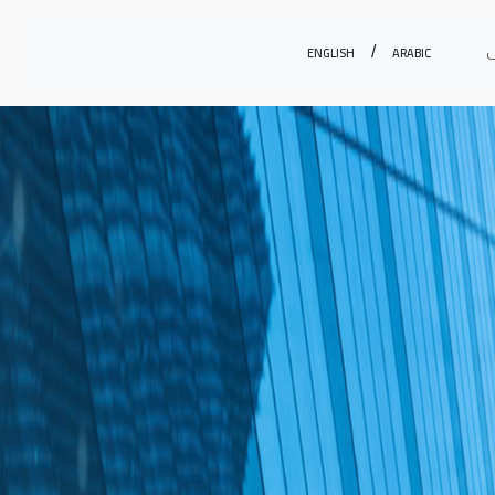
English
Arabic
ف
/